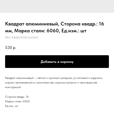
Квадрат алюминиевый, Сторона квадр.: 16
мм, Марка стали: 6060, Ед.изм.: шт
SKU:
КВДАЛЮМ;16;6060
530
р.
Добавить в корзину
Квадрат алюминиевый — лёгкий и прочный материал, устойчивый к коррозии,
широко применяемый в строительстве, машиностроении и производстве
конструкций.
Сторона квадр.: 16
Марка стали: 6060
Ед.изм.: шт