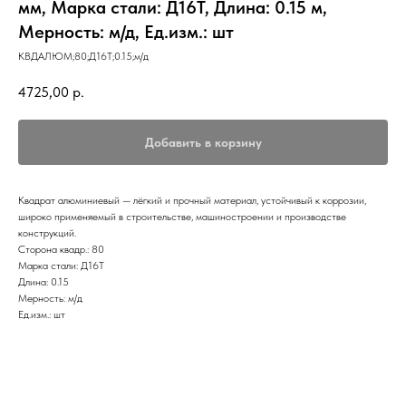
мм, Марка стали: Д16Т, Длина: 0.15 м,
Мерность: м/д, Ед.изм.: шт
КВДАЛЮМ;80;Д16Т;0.15;м/д
4725,00
р.
Добавить в корзину
Квадрат алюминиевый — лёгкий и прочный материал, устойчивый к коррозии,
широко применяемый в строительстве, машиностроении и производстве
конструкций.
Сторона квадр.: 80
Марка стали: Д16Т
Длина: 0.15
Мерность: м/д
Ед.изм.: шт