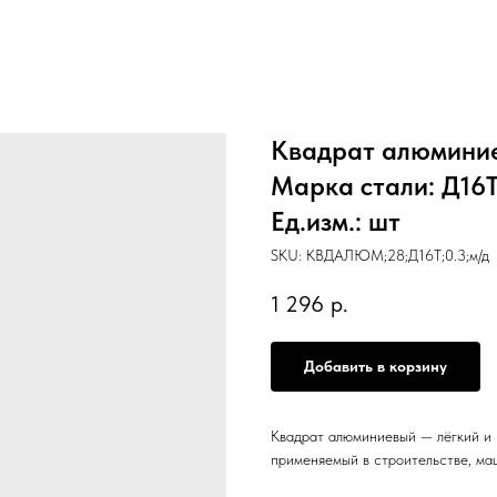
Квадрат алюминие
Марка стали: Д16Т,
Ед.изм.: шт
SKU:
КВДАЛЮМ;28;Д16Т;0.3;м/д
1 296
р.
Добавить в корзину
Квадрат алюминиевый — лёгкий и 
применяемый в строительстве, ма