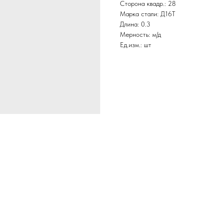
Сторона квадр.: 28
Марка стали: Д16Т
Длина: 0.3
Мерность: м/д
Ед.изм.: шт