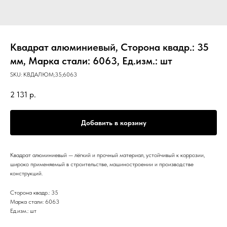
Квадрат алюминиевый, Сторона квадр.: 35
мм, Марка стали: 6063, Ед.изм.: шт
SKU:
КВДАЛЮМ;35;6063
2 131
р.
Добавить в корзину
Квадрат алюминиевый — лёгкий и прочный материал, устойчивый к коррозии,
широко применяемый в строительстве, машиностроении и производстве
конструкций.
Сторона квадр.: 35
Марка стали: 6063
Ед.изм.: шт