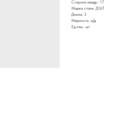
Сторона квадр.: 17
Марка стали: Д16Т
Длина: 3
Мерность: м/д
Ед.изм.: шт