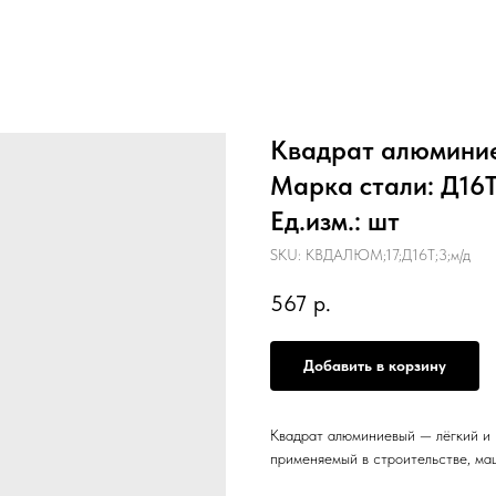
Квадрат алюминиев
Марка стали: Д16Т,
Ед.изм.: шт
SKU:
КВДАЛЮМ;17;Д16Т;3;м/д
567
р.
Добавить в корзину
Квадрат алюминиевый — лёгкий и 
применяемый в строительстве, ма