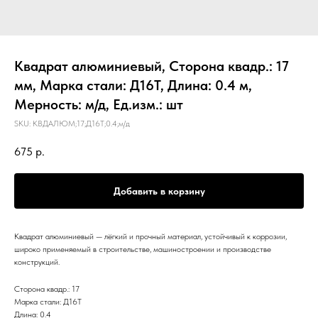
Квадрат алюминиевый, Сторона квадр.: 17
мм, Марка стали: Д16Т, Длина: 0.4 м,
Мерность: м/д, Ед.изм.: шт
SKU:
КВДАЛЮМ;17;Д16Т;0.4;м/д
675
р.
Добавить в корзину
Квадрат алюминиевый — лёгкий и прочный материал, устойчивый к коррозии,
широко применяемый в строительстве, машиностроении и производстве
конструкций.
Сторона квадр.: 17
Марка стали: Д16Т
Длина: 0.4