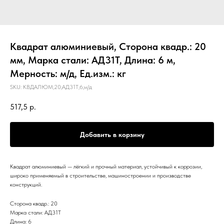
Квадрат алюминиевый, Сторона квадр.: 20
мм, Марка стали: АД31Т, Длина: 6 м,
Мерность: м/д, Ед.изм.: кг
SKU:
КВДАЛЮМ;20;АД31Т;6;м/д
517,5
р.
Добавить в корзину
Квадрат алюминиевый — лёгкий и прочный материал, устойчивый к коррозии,
широко применяемый в строительстве, машиностроении и производстве
конструкций.
Сторона квадр.: 20
Марка стали: АД31Т
Длина: 6