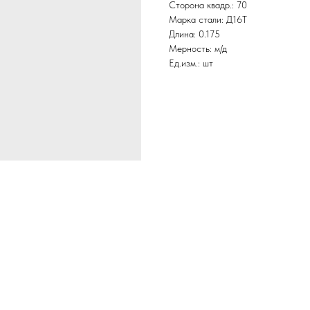
Сторона квадр.: 70
Марка стали: Д16Т
Длина: 0.175
Мерность: м/д
Ед.изм.: шт