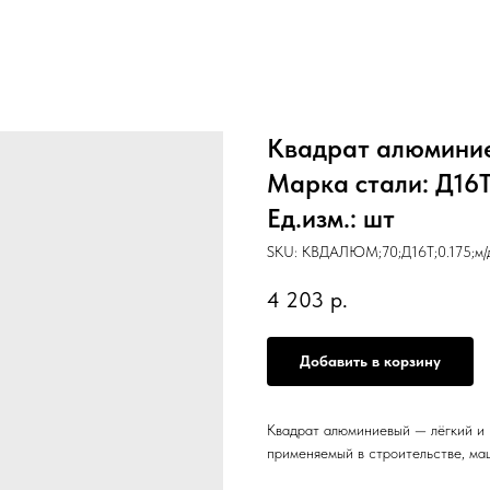
Квадрат алюминиев
Марка стали: Д16Т,
Ед.изм.: шт
SKU:
КВДАЛЮМ;70;Д16Т;0.175;м/
4 203
р.
Добавить в корзину
Квадрат алюминиевый — лёгкий и 
применяемый в строительстве, ма