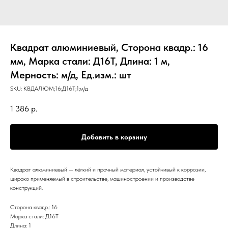
Квадрат алюминиевый, Сторона квадр.: 16
мм, Марка стали: Д16Т, Длина: 1 м,
Мерность: м/д, Ед.изм.: шт
SKU:
КВДАЛЮМ;16;Д16Т;1;м/д
1 386
р.
Добавить в корзину
Квадрат алюминиевый — лёгкий и прочный материал, устойчивый к коррозии,
широко применяемый в строительстве, машиностроении и производстве
конструкций.
Сторона квадр.: 16
Марка стали: Д16Т
Длина: 1