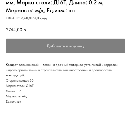
мм, Марка стали: Д16Т, Длина: 0.2 м,
Мерность: м/д, Ед.изм.: шт
КВДАЛЮМ;60;Д16Т;0.2;м/д
3744,00
р.
Добавить в корзину
Квадрат алюминиевый — лёгкий и прочный материал, устойчивый к коррозии,
широко применяемый в строительстве, машиностроении и производстве
конструкций.
Сторона квадр.: 60
Марка стали: Д16Т
Длина: 0.2
Мерность: м/д
Ед.изм.: шт