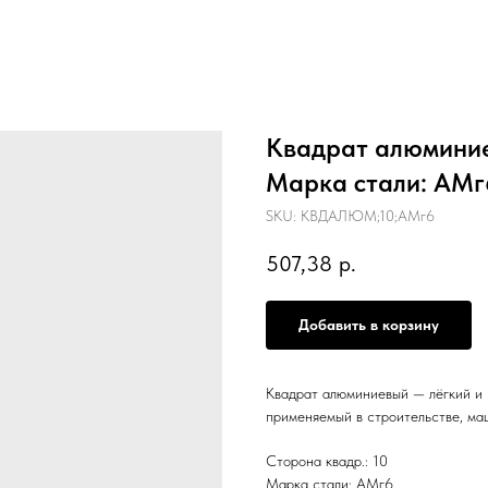
Квадрат алюминиев
Марка стали: АМг6,
SKU:
КВДАЛЮМ;10;АМг6
507,38
р.
Добавить в корзину
Квадрат алюминиевый — лёгкий и 
применяемый в строительстве, ма
Сторона квадр.: 10
Марка стали: АМг6