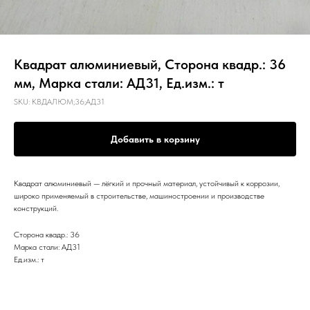
Квадрат алюминиевый, Сторона квадр.: 36
мм, Марка стали: АД31, Ед.изм.: т
SKU:
КВДАЛЮМ;36;АД31
Добавить в корзину
Квадрат алюминиевый — лёгкий и прочный материал, устойчивый к коррозии,
широко применяемый в строительстве, машиностроении и производстве
конструкций.
Сторона квадр.: 36
Марка стали: АД31
Ед.изм.: т