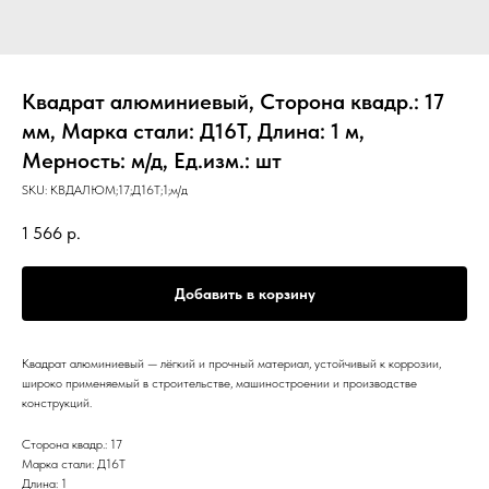
Квадрат алюминиевый, Сторона квадр.: 17
мм, Марка стали: Д16Т, Длина: 1 м,
Мерность: м/д, Ед.изм.: шт
SKU:
КВДАЛЮМ;17;Д16Т;1;м/д
1 566
р.
Добавить в корзину
Квадрат алюминиевый — лёгкий и прочный материал, устойчивый к коррозии,
широко применяемый в строительстве, машиностроении и производстве
конструкций.
Сторона квадр.: 17
Марка стали: Д16Т
Длина: 1