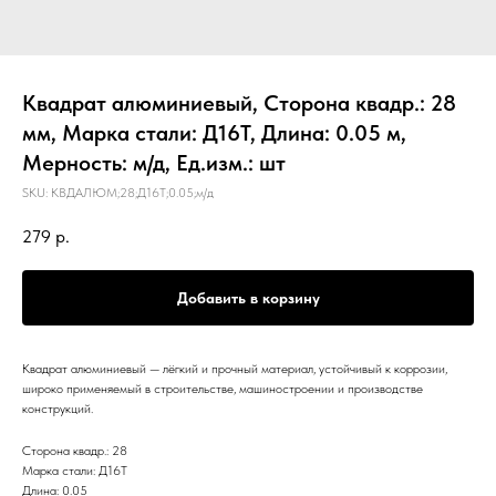
Квадрат алюминиевый, Сторона квадр.: 28
мм, Марка стали: Д16Т, Длина: 0.05 м,
Мерность: м/д, Ед.изм.: шт
SKU:
КВДАЛЮМ;28;Д16Т;0.05;м/д
279
р.
Добавить в корзину
Квадрат алюминиевый — лёгкий и прочный материал, устойчивый к коррозии,
широко применяемый в строительстве, машиностроении и производстве
конструкций.
Сторона квадр.: 28
Марка стали: Д16Т
Длина: 0.05