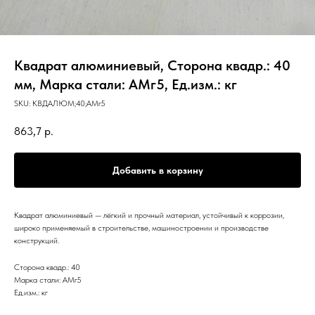
Квадрат алюминиевый, Сторона квадр.: 40
мм, Марка стали: АМг5, Ед.изм.: кг
SKU:
КВДАЛЮМ;40;АМг5
863,7
р.
Добавить в корзину
Квадрат алюминиевый — лёгкий и прочный материал, устойчивый к коррозии,
широко применяемый в строительстве, машиностроении и производстве
конструкций.
Сторона квадр.: 40
Марка стали: АМг5
Ед.изм.: кг