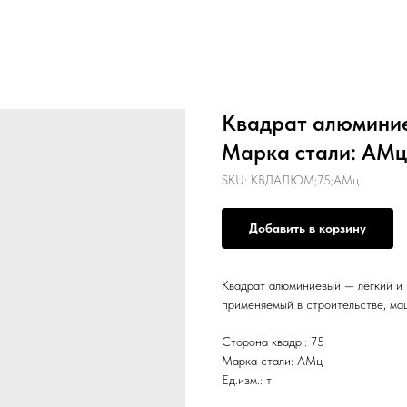
Квадрат алюминиев
Марка стали: АМц, 
SKU:
КВДАЛЮМ;75;АМц
Добавить в корзину
Квадрат алюминиевый — лёгкий и 
применяемый в строительстве, ма
Сторона квадр.: 75
Марка стали: АМц
Ед.изм.: т