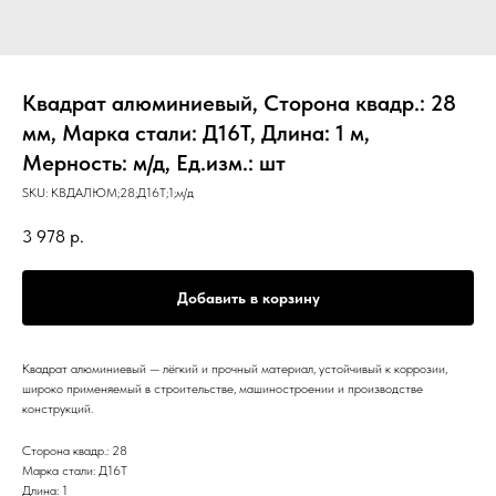
Квадрат алюминиевый, Сторона квадр.: 28
мм, Марка стали: Д16Т, Длина: 1 м,
Мерность: м/д, Ед.изм.: шт
SKU:
КВДАЛЮМ;28;Д16Т;1;м/д
3 978
р.
Добавить в корзину
Квадрат алюминиевый — лёгкий и прочный материал, устойчивый к коррозии,
широко применяемый в строительстве, машиностроении и производстве
конструкций.
Сторона квадр.: 28
Марка стали: Д16Т
Длина: 1