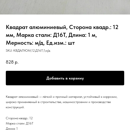
Квадрат алюминиевый, Сторона квадр.: 12
мм, Марка стали: Д16Т, Длина: 1 м,
Мерность: м/д, Ед.изм.: шт
SKU:
КВДАЛЮМ;12;Д16Т;1;м/д
828
р.
Добавить в корзину
Квадрат алюминиевый — лёгкий и прочный материал, устойчивый к коррозии,
широко применяемый в строительстве, машиностроении и производстве
конструкций.
Сторона квадр.: 12
Марка стали: Д16Т
Длина: 1