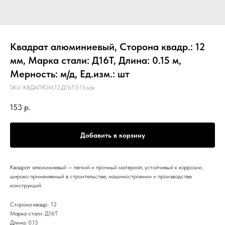
Квадрат алюминиевый, Сторона квадр.: 12
мм, Марка стали: Д16Т, Длина: 0.15 м,
Мерность: м/д, Ед.изм.: шт
SKU:
КВДАЛЮМ;12;Д16Т;0.15;м/д
153
р.
Добавить в корзину
Квадрат алюминиевый — лёгкий и прочный материал, устойчивый к коррозии,
широко применяемый в строительстве, машиностроении и производстве
конструкций.
Сторона квадр.: 12
Марка стали: Д16Т
Длина: 0.15