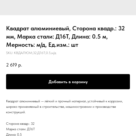
Квадрат алюминиевый, Сторона квадр.: 32
мм, Марка стали: Д16Т, Длина: 0.5 м,
Мерность: м/д, Ед.изм.: шт
SKU:
КВДАЛЮМ;32;Д16Т;0.5;м/д
2 619
р.
Добавить в корзину
Квадрат алюминиевый — лёгкий и прочный материал, устойчивый к коррозии,
широко применяемый в строительстве, машиностроении и производстве
конструкций.
Сторона квадр.: 32
Марка стали: Д16Т
Длина: 0.5