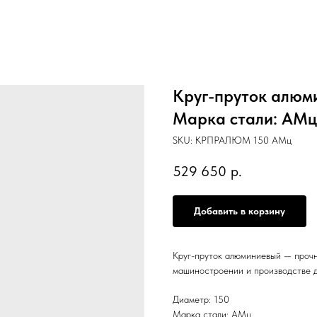
Круг-пруток алюми
Марка стали: АМц, 
SKU:
КРПРАЛЮМ 150 АМц
529 650
р.
Добавить в корзину
Круг-пруток алюминиевый — прочн
машиностроении и производстве д
Диаметр: 150
Марка стали: АМц