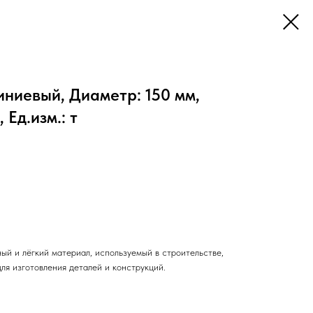
ниевый, Диаметр: 150 мм,
Ед.изм.: т
ый и лёгкий материал, используемый в строительстве,
ля изготовления деталей и конструкций.