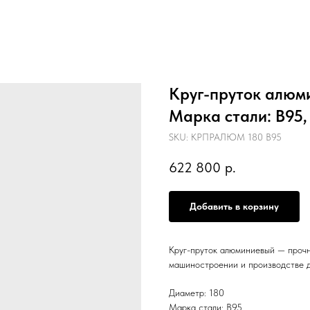
Круг-пруток алюми
Марка стали: В95, 
SKU:
КРПРАЛЮМ 180 В95
622 800
р.
Добавить в корзину
Круг-пруток алюминиевый — прочн
машиностроении и производстве д
Диаметр: 180
Марка стали: В95