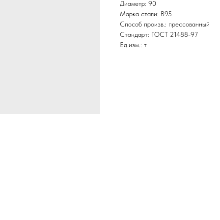
Диаметр: 90
Марка стали: В95
Способ произв.: прессованный
Стандарт: ГОСТ 21488-97
Ед.изм.: т