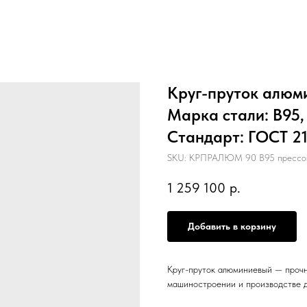
Круг-пруток алюм
Марка стали: В95,
Стандарт: ГОСТ 214
SKU:
КРПРАЛЮМ 90 В95 прессов
1 259 100
р.
Добавить в корзину
Круг-пруток алюминиевый — прочн
машиностроении и производстве д