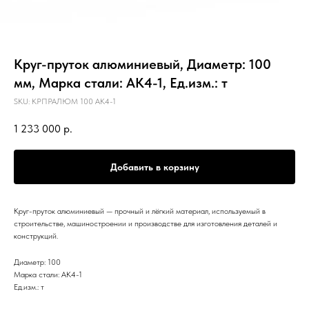
Круг-пруток алюминиевый, Диаметр: 100
мм, Марка стали: АК4-1, Ед.изм.: т
SKU:
КРПРАЛЮМ 100 АК4-1
1 233 000
р.
Добавить в корзину
Круг-пруток алюминиевый — прочный и лёгкий материал, используемый в
строительстве, машиностроении и производстве для изготовления деталей и
конструкций.
Диаметр: 100
Марка стали: АК4-1
Ед.изм.: т