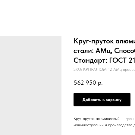
Круг-пруток алюм
стали: АМц, Спосо
Стандарт: ГОСТ 214
SKU:
КРПРАЛЮМ 12 АМц прессо
562 950
р.
Добавить в корзину
Круг-пруток алюминиевый — прочн
машиностроении и производстве д