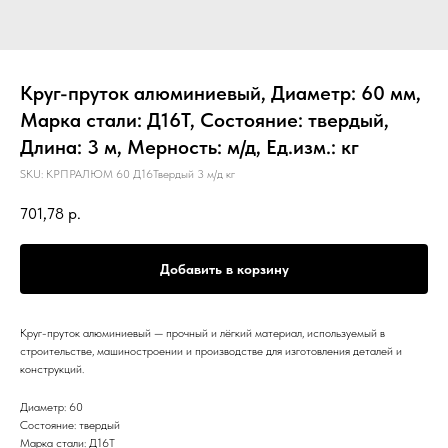
Круг-пруток алюминиевый, Диаметр: 60 мм,
Марка стали: Д16Т, Состояние: твердый,
Длина: 3 м, Мерность: м/д, Ед.изм.: кг
SKU:
КРПРАЛЮМ 60 Д16Твердый 3 м/д кг
701,78
р.
Добавить в корзину
Круг-пруток алюминиевый — прочный и лёгкий материал, используемый в
строительстве, машиностроении и производстве для изготовления деталей и
конструкций.
Диаметр: 60
Состояние: твердый
Марка стали: Д16Т