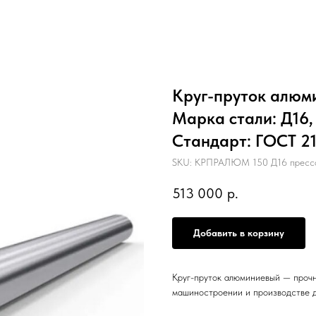
Круг-пруток алюми
Марка стали: Д16,
Стандарт: ГОСТ 214
SKU:
КРПРАЛЮМ 150 Д16 прессо
513 000
р.
Добавить в корзину
Круг-пруток алюминиевый — прочн
машиностроении и производстве д