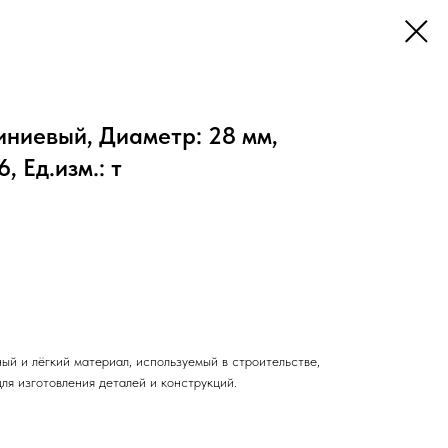
иниевый, Диаметр: 28 мм,
 Ед.изм.: т
ый и лёгкий материал, используемый в строительстве,
ля изготовления деталей и конструкций.