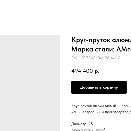
Круг-пруток алюм
Марка стали: АМг6,
SKU:
КРПРАЛЮМ 28 АМг6
494 400
р.
Добавить в корзину
Круг-пруток алюминиевый — прочн
машиностроении и производстве д
Диаметр: 28
Марка стали: АМг6