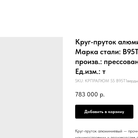
Круг-пруток алюм
Марка стали: В95Т
произв.: прессова
Ед.изм.: т
SKU:
КРПРАЛЮМ 55 В95Т1вердый
783 000
р.
Добавить в корзину
Круг-пруток алюминиевый — прочн
машиностроении и производстве д