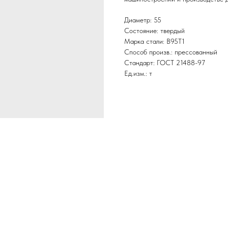
Диаметр: 55
Состояние: твердый
Марка стали: В95Т1
Способ произв.: прессованный
Стандарт: ГОСТ 21488-97
Ед.изм.: т