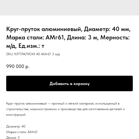
Круг-пруток алюминиевый, Диаметр: 40 мм,
Марка стали: АМг61, Длина: 3 м, Мерность:
м/д, Ед.изм.: т
SKU:
КРПРАЛЮМ 40 АМг61 3 м/д
990 000
р.
Добавить в корзину
Круг-пруток алюминиевый — прочный и лёгкий материал, используемый в
строительстве, машиностроении и производстве для изготовления деталей и
конструкций.
Диаметр: 40
Марка стали: АМг61
Длина: 3