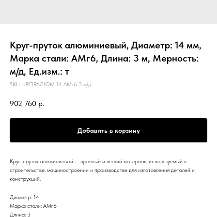
Круг-пруток алюминиевый, Диаметр: 14 мм,
Марка стали: АМг6, Длина: 3 м, Мерность:
м/д, Ед.изм.: т
SKU:
КРПРАЛЮМ 14 АМг6 3 м/д
902 760
р.
Добавить в корзину
Круг-пруток алюминиевый — прочный и лёгкий материал, используемый в
строительстве, машиностроении и производстве для изготовления деталей и
конструкций.
Диаметр: 14
Марка стали: АМг6
Длина: 3