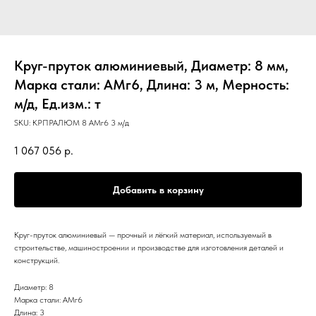
Круг-пруток алюминиевый, Диаметр: 8 мм,
Марка стали: АМг6, Длина: 3 м, Мерность:
м/д, Ед.изм.: т
SKU:
КРПРАЛЮМ 8 АМг6 3 м/д
1 067 056
р.
Добавить в корзину
Круг-пруток алюминиевый — прочный и лёгкий материал, используемый в
строительстве, машиностроении и производстве для изготовления деталей и
конструкций.
Диаметр: 8
Марка стали: АМг6
Длина: 3