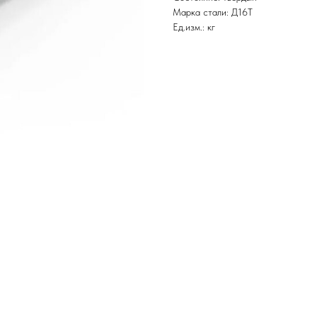
Марка стали: Д16Т
Ед.изм.: кг