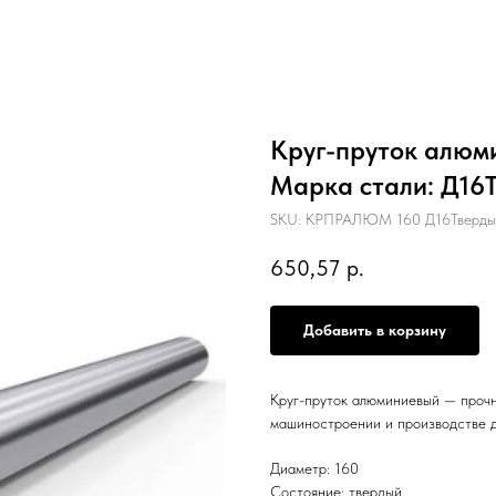
Круг-пруток алюми
Марка стали: Д16Т,
SKU:
КРПРАЛЮМ 160 Д16Твердый
650,57
р.
Добавить в корзину
Круг-пруток алюминиевый — прочн
машиностроении и производстве д
Диаметр: 160
Состояние: твердый