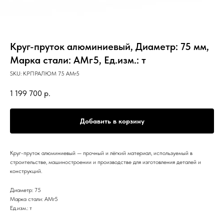
Круг-пруток алюминиевый, Диаметр: 75 мм,
Марка стали: АМг5, Ед.изм.: т
SKU:
КРПРАЛЮМ 75 АМг5
1 199 700
р.
Добавить в корзину
Круг-пруток алюминиевый — прочный и лёгкий материал, используемый в
строительстве, машиностроении и производстве для изготовления деталей и
конструкций.
Диаметр: 75
Марка стали: АМг5
Ед.изм.: т