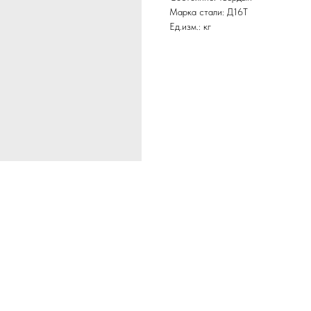
Марка стали: Д16Т
Ед.изм.: кг