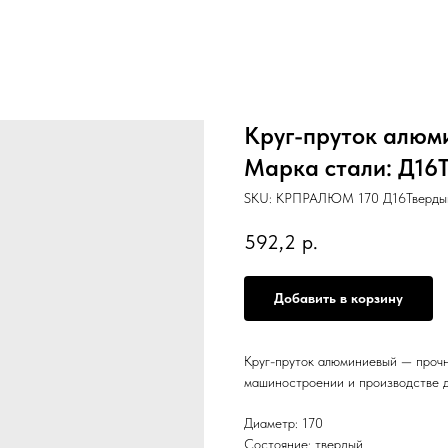
Круг-пруток алюми
Марка стали: Д16Т,
SKU:
КРПРАЛЮМ 170 Д16Твердый
592,2
р.
Добавить в корзину
Круг-пруток алюминиевый — прочн
машиностроении и производстве д
Диаметр: 170
Состояние: твердый