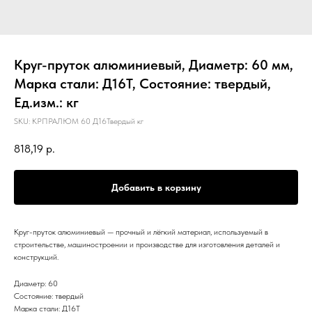
Круг-пруток алюминиевый, Диаметр: 60 мм,
Марка стали: Д16Т, Состояние: твердый,
Ед.изм.: кг
SKU:
КРПРАЛЮМ 60 Д16Твердый кг
818,19
р.
Добавить в корзину
Круг-пруток алюминиевый — прочный и лёгкий материал, используемый в
строительстве, машиностроении и производстве для изготовления деталей и
конструкций.
Диаметр: 60
Состояние: твердый
Марка стали: Д16Т