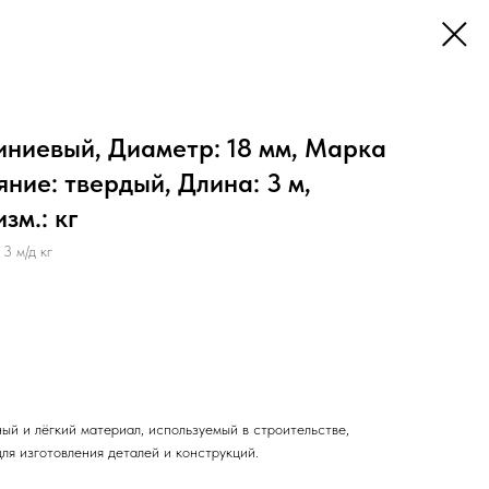
иниевый, Диаметр: 18 мм, Марка
яние: твердый, Длина: 3 м,
зм.: кг
 м/д кг
ый и лёгкий материал, используемый в строительстве,
ля изготовления деталей и конструкций.