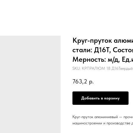
Круг-пруток алюм
стали: Д16Т, Состо
Мерность: м/д, Ед.и
SKU:
КРПРАЛЮМ 18 Д16Твердый 3
763,2
р.
Добавить в корзину
Круг-пруток алюминиевый — прочн
машиностроении и производстве д