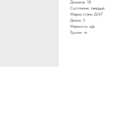
Диаметр: 18
Состояние: твердый
Марка стали: Д16Т
Длина: 3
Мерность: м/д
Ед.изм.: кг