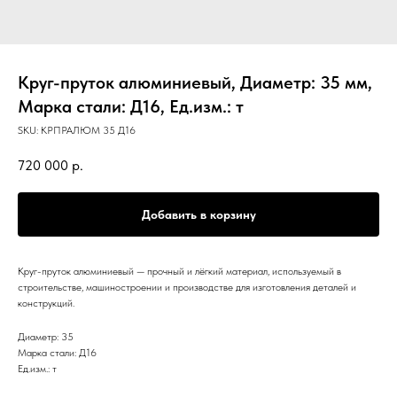
Круг-пруток алюминиевый, Диаметр: 35 мм,
Марка стали: Д16, Ед.изм.: т
SKU:
КРПРАЛЮМ 35 Д16
720 000
р.
Добавить в корзину
Круг-пруток алюминиевый — прочный и лёгкий материал, используемый в
строительстве, машиностроении и производстве для изготовления деталей и
конструкций.
Диаметр: 35
Марка стали: Д16
Ед.изм.: т