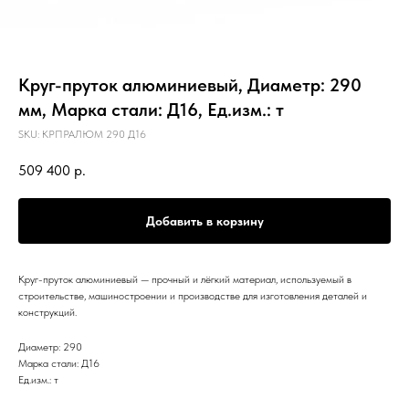
Круг-пруток алюминиевый, Диаметр: 290
мм, Марка стали: Д16, Ед.изм.: т
SKU:
КРПРАЛЮМ 290 Д16
509 400
р.
Добавить в корзину
Круг-пруток алюминиевый — прочный и лёгкий материал, используемый в
строительстве, машиностроении и производстве для изготовления деталей и
конструкций.
Диаметр: 290
Марка стали: Д16
Ед.изм.: т