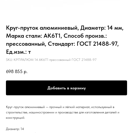
Круг-пруток алюминиевый, Диаметр: 14 мм,
Марка стали: АК6Т1, Способ произв.:
прессованный, Стандарт: ГОСТ 21488-97,
Ед.изм.: т
SKU:
КРПРАЛЮМ 14 АК6Т1 прессованный ГОСТ 21488-97
698 855
р.
Добавить в корзину
Круг-пруток алюминиевый — прочный и лёгкий материал, используемый в
строительстве, машиностроении и производстве для изготовления деталей и
конструкций.
Диаметр: 14