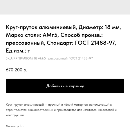
Круг-пруток алюминиевый, Диаметр: 18 мм,
Марка стали: АМг5, Способ произв.:
прессованный, Стандарт: ГОСТ 21488-97,
Ед.изм.: т
SKU:
КРПРАЛЮМ 18 АМг5 прессованный ГОСТ 21488-97
670 200
р.
Добавить в корзину
Круг-пруток алюминиевый — прочный и лёгкий материал, используемый в
строительстве, машиностроении и производстве для изготовления деталей и
конструкций.
Диаметр: 18