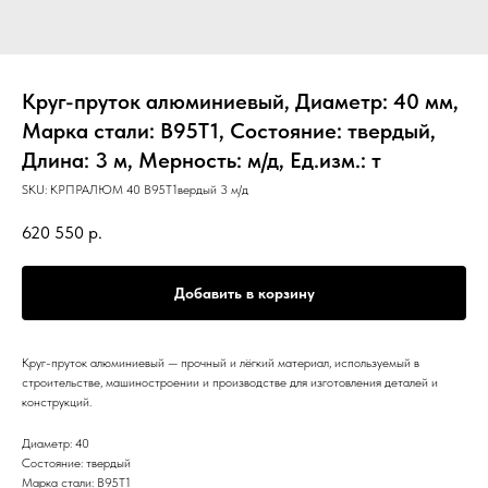
Круг-пруток алюминиевый, Диаметр: 40 мм,
Марка стали: В95Т1, Состояние: твердый,
Длина: 3 м, Мерность: м/д, Ед.изм.: т
SKU:
КРПРАЛЮМ 40 В95Т1вердый 3 м/д
620 550
р.
Добавить в корзину
Круг-пруток алюминиевый — прочный и лёгкий материал, используемый в
строительстве, машиностроении и производстве для изготовления деталей и
конструкций.
Диаметр: 40
Состояние: твердый
Марка стали: В95Т1