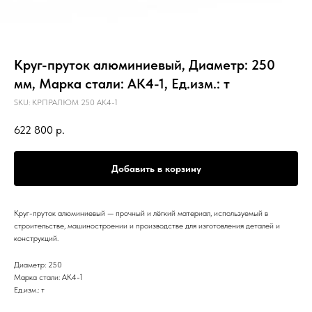
Круг-пруток алюминиевый, Диаметр: 250
мм, Марка стали: АК4-1, Ед.изм.: т
SKU:
КРПРАЛЮМ 250 АК4-1
622 800
р.
Добавить в корзину
Круг-пруток алюминиевый — прочный и лёгкий материал, используемый в
строительстве, машиностроении и производстве для изготовления деталей и
конструкций.
Диаметр: 250
Марка стали: АК4-1
Ед.изм.: т