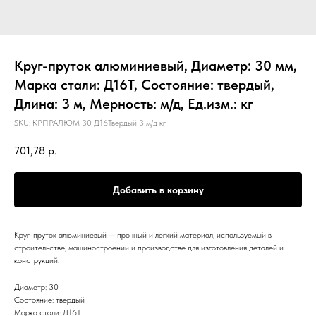
Круг-пруток алюминиевый, Диаметр: 30 мм,
Марка стали: Д16Т, Состояние: твердый,
Длина: 3 м, Мерность: м/д, Ед.изм.: кг
SKU:
КРПРАЛЮМ 30 Д16Твердый 3 м/д кг
701,78
р.
Добавить в корзину
Круг-пруток алюминиевый — прочный и лёгкий материал, используемый в
строительстве, машиностроении и производстве для изготовления деталей и
конструкций.
Диаметр: 30
Состояние: твердый
Марка стали: Д16Т