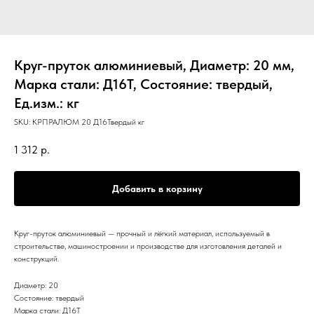
Круг-пруток алюминиевый, Диаметр: 20 мм,
Марка стали: Д16Т, Состояние: твердый,
Ед.изм.: кг
SKU:
КРПРАЛЮМ 20 Д16Твердый кг
1 312
р.
Добавить в корзину
Круг-пруток алюминиевый — прочный и лёгкий материал, используемый в
строительстве, машиностроении и производстве для изготовления деталей и
конструкций.
Диаметр: 20
Состояние: твердый
Марка стали: Д16Т