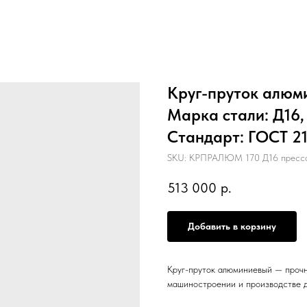
Круг-пруток алюми
Марка стали: Д16,
Стандарт: ГОСТ 214
SKU:
КРПРАЛЮМ 170 Д16 прессо
513 000
р.
Добавить в корзину
Круг-пруток алюминиевый — прочн
машиностроении и производстве д