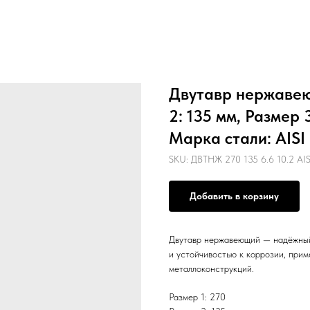
Двутавр нержавеющ
2: 135 мм, Размер 3
Марка стали: AISI 
SKU:
ДВТНЖ 270 135 6.6 10.2 AIS
Добавить в корзину
Двутавр нержавеющий — надёжный
и устойчивостью к коррозии, прим
металлоконструкций.
Размер 1: 270